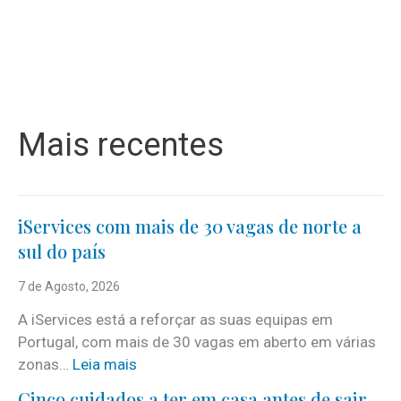
Mais recentes
iServices com mais de 30 vagas de norte a
sul do país
7 de Agosto, 2026
A iServices está a reforçar as suas equipas em
Portugal, com mais de 30 vagas em aberto em várias
:
zonas…
Leia mais
i
Cinco cuidados a ter em casa antes de sair