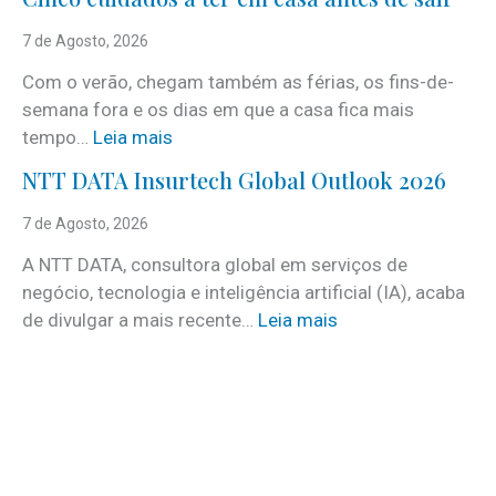
S
e
7 de Agosto, 2026
r
Com o verão, chegam também as férias, os fins-de-
v
semana fora e os dias em que a casa fica mais
i
:
tempo…
Leia mais
c
C
e
NTT DATA Insurtech Global Outlook 2026
i
s
n
7 de Agosto, 2026
c
c
o
A NTT DATA, consultora global em serviços de
o
m
negócio, tecnologia e inteligência artificial (IA), acaba
c
m
:
de divulgar a mais recente…
Leia mais
u
a
N
i
i
T
d
s
T
a
d
D
d
e
A
o
3
T
s