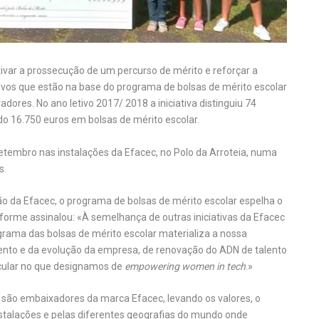
var a prossecução de um percurso de mérito e reforçar a
tivos que estão na base do programa de bolsas de mérito escolar
dores. No ano letivo 2017/ 2018 a iniciativa distinguiu 74
ndo 16.750 euros em bolsas de mérito escolar.
setembro nas instalações da Efacec, no Polo da Arroteia, numa
s.
o da Efacec, o programa de bolsas de mérito escolar espelha o
orme assinalou: «À semelhança de outras iniciativas da Efacec
ograma das bolsas de mérito escolar materializa a nossa
mento e da evolução da empresa, de renovação do ADN de talento
icular no que designamos de
empowering women in tech
.»
são embaixadores da marca Efacec, levando os valores, o
stalações e pelas diferentes geografias do mundo onde