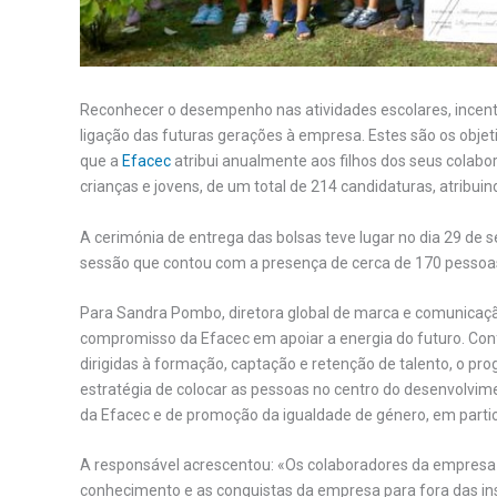
Reconhecer o desempenho nas atividades escolares, incenti
ligação das futuras gerações à empresa. Estes são os obje
que a
Efacec
atribui anualmente aos filhos dos seus colabora
crianças e jovens, de um total de 214 candidaturas, atribui
A cerimónia de entrega das bolsas teve lugar no dia 29 de 
sessão que contou com a presença de cerca de 170 pessoa
Para Sandra Pombo, diretora global de marca e comunicaçã
compromisso da Efacec em apoiar a energia do futuro. Conf
dirigidas à formação, captação e retenção de talento, o pr
estratégia de colocar as pessoas no centro do desenvolvi
da Efacec e de promoção da igualdade de género, em part
A responsável acrescentou: «Os colaboradores da empresa 
conhecimento e as conquistas da empresa para fora das in