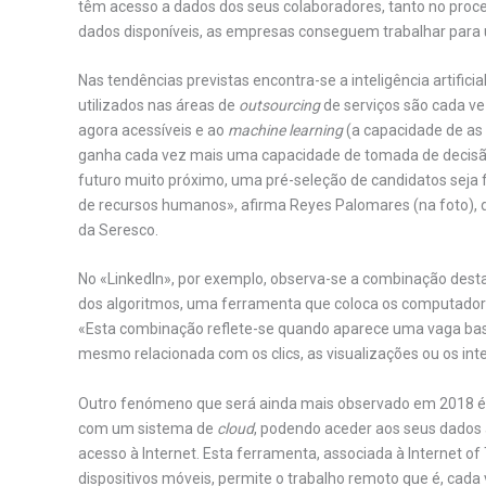
têm acesso a dados dos seus colaboradores, tanto no proce
dados disponíveis, as empresas conseguem trabalhar para 
Nas tendências previstas encontra-se a inteligência artifici
utilizados nas áreas de
outsourcing
de serviços são cada v
agora acessíveis e ao
machine learning
(a capacidade de as
ganha cada vez mais uma capacidade de tomada de decisã
futuro muito próximo, uma pré-seleção de candidatos seja f
de recursos humanos», afirma Reyes Palomares (na foto), 
da Seresco.
No «LinkedIn», por exemplo, observa-se a combinação destas
dos algoritmos, uma ferramenta que coloca os computadores
«Esta combinação reflete-se quando aparece uma vaga basea
mesmo relacionada com os clics, as visualizações ou os inte
Outro fenómeno que será ainda mais observado em 2018 é
com um sistema de
cloud
, podendo aceder aos seus dados a
acesso à Internet. Esta ferramenta, associada à Internet of 
dispositivos móveis, permite o trabalho remoto que é, cada v