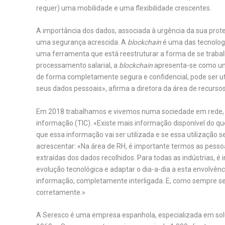
requer) uma mobilidade e uma flexibilidade crescentes.
A importância dos dados, associada à urgência da sua proteç
uma segurança acrescida. A
blockchain
é uma das tecnologi
uma ferramenta que está reestruturar a forma de se traba
processamento salarial, a
blockchain
apresenta-se como uma
de forma completamente segura e confidencial, pode ser u
seus dados pessoais», afirma a diretora da área de recurs
Em 2018 trabalhamos e vivemos numa sociedade em rede, 
informação (TIC). «Existe mais informação disponível do qu
que essa informação vai ser utilizada e se essa utilização 
acrescentar: «Na área de RH, é importante termos as pess
extraídas dos dados recolhidos. Para todas as indústrias, 
evolução tecnológica e adaptar o dia-a-dia a esta envolvên
informação, completamente interligada. E, como sempre se
corretamente.»
A Seresco é uma empresa espanhola, especializada em so