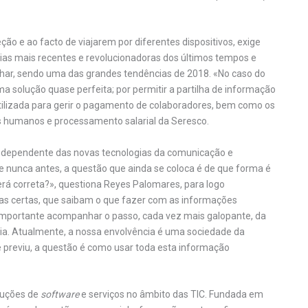
ão e ao facto de viajarem por diferentes dispositivos, exige
as mais recentes e revolucionadoras dos últimos tempos e
lhar, sendo uma das grandes tendências de 2018. «No caso do
 solução quase perfeita; por permitir a partilha de informação
tilizada para gerir o pagamento de colaboradores, bem como os
os humanos e processamento salarial da Seresco.
dependente das novas tecnologias da comunicação e
e nunca antes, a questão que ainda se coloca é de que forma é
será correta?», questiona Reyes Palomares, para logo
oas certas, que saibam o que fazer com as informações
é importante acompanhar o passo, cada vez mais galopante, da
cia. Atualmente, a nossa envolvência é uma sociedade da
 previu, a questão é como usar toda esta informação
luções de
software
e serviços no âmbito das TIC. Fundada em