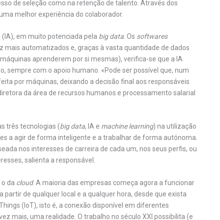
sso de seleção como na retenção de talento. Através dos
uma melhor experiência do colaborador.
al (IA), em muito potenciada pela
big data
. Os
softwares
ez mais automatizados e, graças à vasta quantidade de dados
 máquinas aprenderem por si mesmas), verifica-se que a IA
o, sempre com o apoio humano. «Pode ser possível que, num
eita por máquinas, deixando a decisão final aos responsáveis
diretora da área de recursos humanos e processamento salarial
 três tecnologias (
big data
, IA e
machine learning
) na utilização
 a agir de forma inteligente e a trabalhar de forma autónoma.
da nos interesses de carreira de cada um, nos seus perfis, ou
resses, salienta a responsável.
 o da
cloud
. A maioria das empresas começa agora a funcionar
 partir de qualquer local e a qualquer hora, desde que exista
Things (IoT), isto é, a conexão disponível em diferentes
ez mais, uma realidade. O trabalho no século XXI possibilita (e