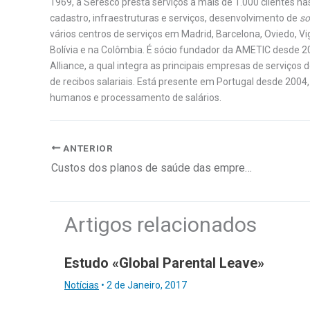
1969, a Seresco presta serviços a mais de 1.000 clientes n
cadastro, infraestruturas e serviços, desenvolvimento de
so
vários centros de serviços em Madrid, Barcelona, Oviedo, Vi
Bolívia e na Colômbia. É sócio fundador da AMETIC desde 20
Alliance, a qual integra as principais em­presas de serviç
de recibos salariais. Está presente em Portugal desde 2004
humanos e processamento de salários.
ANTERIOR
Custos dos planos de saúde das empresas superiores à taxa de inflação
Artigos relacionados
Estudo «Global Parental Leave»
Notícias
•
2 de Janeiro, 2017