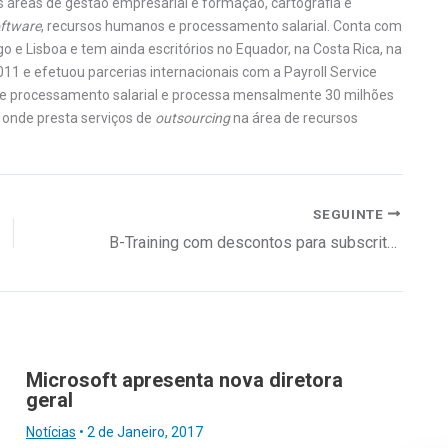
as áreas de gestão empresarial e formação, cartografia e
ftware
, recursos humanos e processamento salarial. Conta com
go e Lisboa e tem ainda escritórios no Equador, na Costa Rica, na
11 e efetuou parcerias interna­cionais com a Payroll Service
os de processamento salarial e processa mensalmente 30 milhões
, onde presta serviços de
outsourcing
na área de recursos
SEGUINTE
B-Training com descontos para subscritores
Microsoft apresenta nova diretora
geral
Notícias
•
2 de Janeiro, 2017