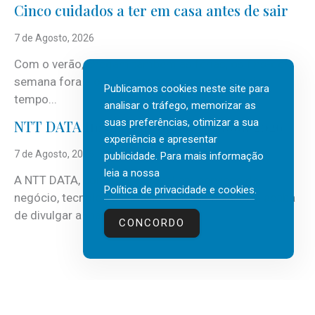
Cinco cuidados a ter em casa antes de sair
7 de Agosto, 2026
Com o verão, chegam também as férias, os fins-de-
semana fora e os dias em que a casa fica mais
Publicamos cookies neste site para
tempo...
analisar o tráfego, memorizar as
suas preferências, otimizar a sua
NTT DATA Insurtech Global Outlook 2026
experiência e apresentar
7 de Agosto, 2026
publicidade. Para mais informação
leia a nossa
A NTT DATA, consultora global em serviços de
Política de privacidade e cookies
.
negócio, tecnologia e inteligência artificial (IA), acaba
de divulgar a mais recente...
CONCORDO