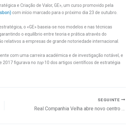
atégica e Criação de Valor, GE», um curso promovido pela
isbon)
com início marcado para o próximo dia 23 de outubro.
stratégica, o «GE» baseia-se nos modelos e nas técnicas
garantindo o equilíbrio entre teoria e prática através do
o relativos a empresas de grande notoriedade internacional.
cente com uma carreira académica e de investigação notável, e
 de 2017 figurava no
top
10 dos artigos científicos de estratégia
SEGUINTE
Real Companhia Velha abre novo centro de visitas no Cais de Gaia