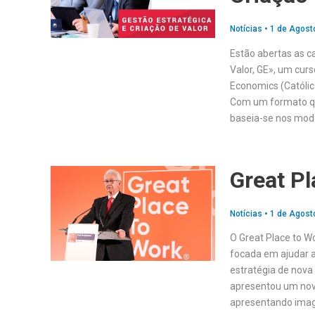
Notícias
•
1 de Agost
Estão abertas as c
Valor, GE», um cur
Economics (Católic
Com um formato que
baseia-se nos mode
Great Pl
Notícias
•
1 de Agost
O Great Place to 
focada em ajudar a
estratégia de nova
apresentou um novo 
apresentando imag