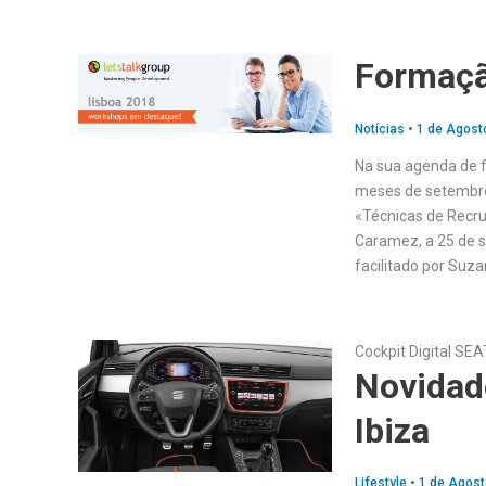
Formaçã
Notícias
•
1 de Agost
Na sua agenda de 
meses de setembro,
«Técnicas de Recru
Caramez, a 25 de 
facilitado por Suz
Cockpit Digital SEA
Novidad
Ibiza
Lifestyle
•
1 de Agost