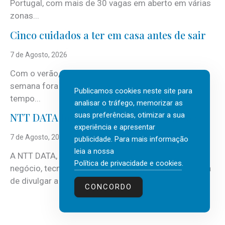
Portugal, com mais de 30 vagas em aberto em várias
zonas...
Cinco cuidados a ter em casa antes de sair
7 de Agosto, 2026
Com o verão, chegam também as férias, os fins-de-
semana fora e os dias em que a casa fica mais
Publicamos cookies neste site para
tempo...
analisar o tráfego, memorizar as
suas preferências, otimizar a sua
NTT DATA Insurtech Global Outlook 2026
experiência e apresentar
7 de Agosto, 2026
publicidade. Para mais informação
leia a nossa
A NTT DATA, consultora global em serviços de
Política de privacidade e cookies
.
negócio, tecnologia e inteligência artificial (IA), acaba
de divulgar a mais recente...
CONCORDO