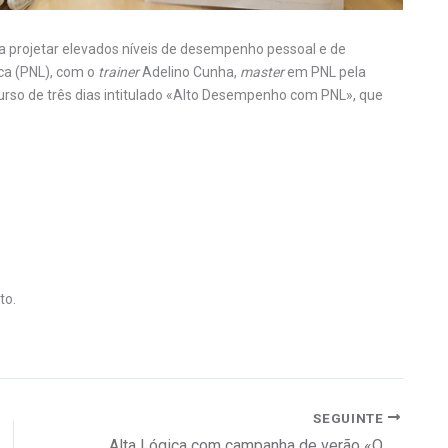
projetar elevados níveis de desempenho pessoal e de
ca (PNL), com o
trainer
Adelino Cunha,
master
em PNL pela
urso de três dias intitulado «Alto Desempenho com PNL», que
to.
SEGUINTE
Alta Lógica com campanha de verão «Office Kids»