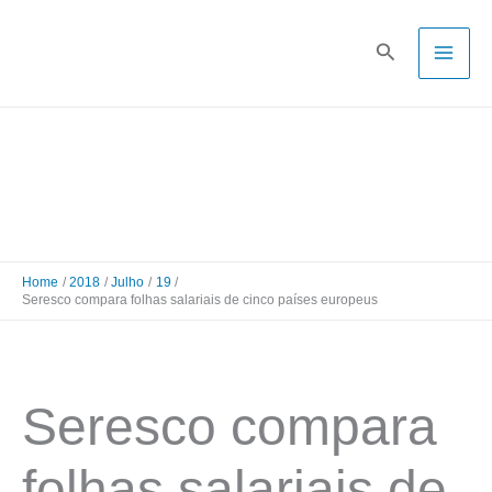
Skip
to
Pesquisa
content
Home
2018
Julho
19
Seresco compara folhas salariais de cinco países europeus
Seresco compara
folhas salariais de