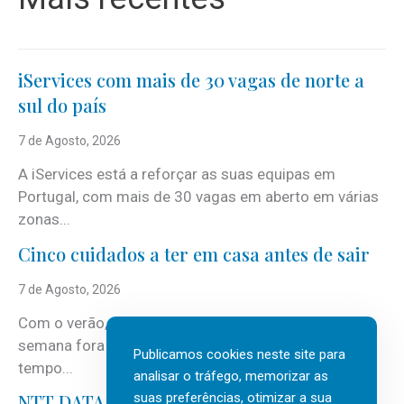
iServices com mais de 30 vagas de norte a
sul do país
7 de Agosto, 2026
A iServices está a reforçar as suas equipas em
Portugal, com mais de 30 vagas em aberto em várias
zonas...
Cinco cuidados a ter em casa antes de sair
7 de Agosto, 2026
Com o verão, chegam também as férias, os fins-de-
semana fora e os dias em que a casa fica mais
Publicamos cookies neste site para
tempo...
analisar o tráfego, memorizar as
suas preferências, otimizar a sua
NTT DATA Insurtech Global Outlook 2026