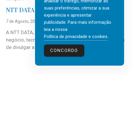
analisar o tráfego, memorizar as
suas preferências, otimizar a sua
NTT DATA Insurtech Global Outlook 2026
experiência e apresentar
7 de Agosto, 2026
publicidade. Para mais informação
leia a nossa
A NTT DATA, consultora global em serviços de
Política de privacidade e cookies
.
negócio, tecnologia e inteligência artificial (IA), acaba
de divulgar a mais recente...
CONCORDO