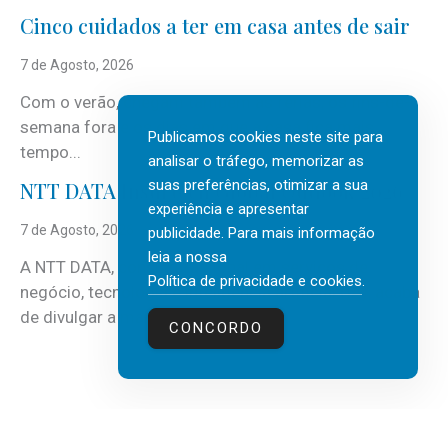
Cinco cuidados a ter em casa antes de sair
7 de Agosto, 2026
Com o verão, chegam também as férias, os fins-de-
semana fora e os dias em que a casa fica mais
Publicamos cookies neste site para
tempo...
analisar o tráfego, memorizar as
suas preferências, otimizar a sua
NTT DATA Insurtech Global Outlook 2026
experiência e apresentar
7 de Agosto, 2026
publicidade. Para mais informação
leia a nossa
A NTT DATA, consultora global em serviços de
Política de privacidade e cookies
.
negócio, tecnologia e inteligência artificial (IA), acaba
de divulgar a mais recente...
CONCORDO