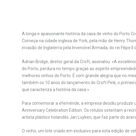
A longa e apaixonante história da casa de vinho do Porto
Começa na cidade inglesa de York, pela mão de Henry Tho
invasão de Inglaterra pela Invencível Armada, do rei Filipe II
Adrian Bridge, diretor geral da Croft, assinalou: «A excelênc
do Porto, perdura no tempo graças ao espírito empreendedor
melhores vinhos do Porto. É com grande alegria que no m
também os 10 anos do lançamento do Croft Pink, o primeiro 
que caracteriza a história da casa.»
Para comemorar a efeméride, a empresa decidiu produzir um
Anniversary Celebration Edition. Os rótulos ostentam a re
artista plástico holandês Jan Luyken, que faz parte do ac
O vinho, um lote criado em exclusivo para esta edição de cel