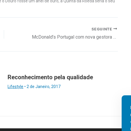
e o Douro fosse um anel de ouro, a Quinta da Roêda seria o seu
SEGUINTE
McDonald’s Portugal com nova gestora de comunicação
Reconhecimento pela qualidade
Lifestyle
•
2 de Janeiro, 2017