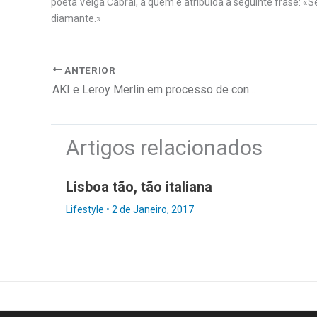
poeta Veiga Cabral, a quem é atribuída a seguinte frase: «S
diamante.»
ANTERIOR
AKI e Leroy Merlin em processo de convergência
Artigos relacionados
Lisboa tão, tão italiana
Lifestyle
•
2 de Janeiro, 2017