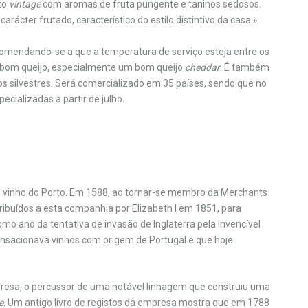
to
vintage
com aromas de fruta pungente e taninos sedosos.
rácter frutado, característico do estilo distintivo da casa.»
comendando-se a que a temperatura de serviço esteja entre os
 bom queijo, especialmente um bom queijo
cheddar
. É também
s silvestres. Será comercializado em 35 países, sendo que no
ecializadas a partir de julho.
 do vinho do Porto. Em 1588, ao tornar-se membro da Merchants
ibuídos a esta companhia por Elizabeth I em 1851, para
mo ano da tentativa de invasão de Inglaterra pela Invencível
sacionava vinhos com origem de Portugal e que hoje
presa, o percussor de uma notável linhagem que construiu uma
e
. Um antigo livro de registos da empresa mostra que em 1788