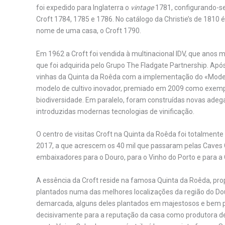
foi expedido para Inglaterra o
vintage
1781, configurando-s
Croft 1784, 1785 e 1786. No catálogo da Christie’s de 1810 é
nome de uma casa, o Croft 1790.
Em 1962 a Croft foi vendida à multinacional IDV, que anos 
que foi adquirida pelo Grupo The Fladgate Partnership. Apó
vinhas da Quinta da Roêda com a implementação do «Modelo 
modelo de cultivo inovador, premiado em 2009 como exempl
biodiversidade. Em paralelo, foram construídas novas adeg
introduzidas modernas tecnologias de vinificação.
O centro de visitas Croft na Quinta da Roêda foi totalment
2017, a que acrescem os 40 mil que passaram pelas Caves Cro
embaixadores para o Douro, para o Vinho do Porto e para a 
A essência da Croft reside na famosa Quinta da Roêda, pr
plantados numa das melhores localizações da região do Dou
demarcada, alguns deles plantados em majestosos e bem pr
decisivamente para a reputação da casa como produtora d