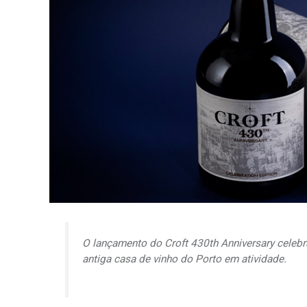
O lançamento do Croft 430th Anniversary celebr
antiga casa de vinho do Porto em atividade.