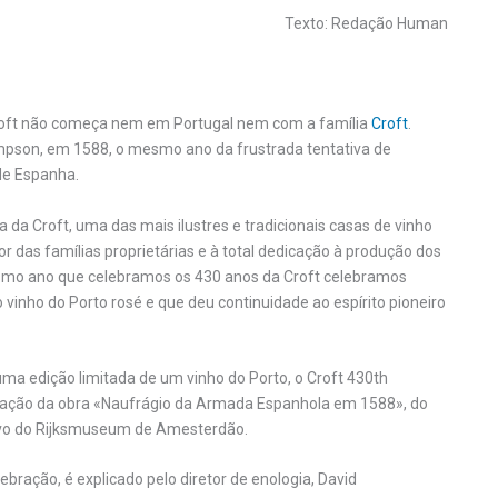
Texto: Redação Human
 Croft não começa nem em Portugal nem com a família
Croft
.
mpson, em 1588, o mesmo ano da frustrada tentativa de
 de Espanha.
ia da Croft, uma das mais ilustres e tradicionais casas de vinho
 das famílias proprietárias e à total dedicação à produção dos
esmo ano que celebramos os 430 anos da Croft celebramos
vinho do Porto rosé e que deu continuidade ao espírito pioneiro
a edição limitada de um vinho do Porto, o Croft 430th
criação da obra «Naufrágio da Armada Espanhola em 1588», do
ervo do Rijksmuseum de Amesterdão.
ebração, é explicado pelo diretor de enologia, David