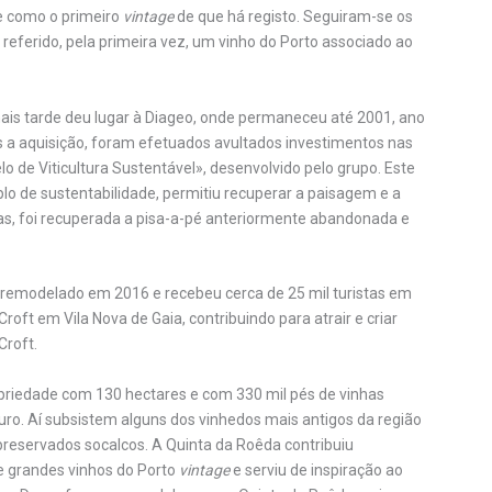
e como o primeiro
vintage
de que há registo. Seguiram-se os
 referido, pela primeira vez, um vinho do Porto associado ao
mais tarde deu lugar à Diageo, onde permaneceu até 2001, ano
s a aquisição, foram efetuados avultados investimentos nas
de Viticultura Sustentável», desenvolvido pelo grupo. Este
o de sustentabilidade, permitiu recuperar a paisagem e a
as, foi recuperada a pisa-a-pé anteriormente abandonada e
e remodelado em 2016 e recebeu cerca de 25 mil turistas em
ft em Vila Nova de Gaia, contribuindo para atrair e criar
Croft.
opriedade com 130 hectares e com 330 mil pés de vinhas
ro. Aí subsistem alguns dos vinhedos mais antigos da região
eservados socalcos. A Quinta da Roêda contribuiu
e grandes vinhos do Porto
vintage
e serviu de inspiração ao