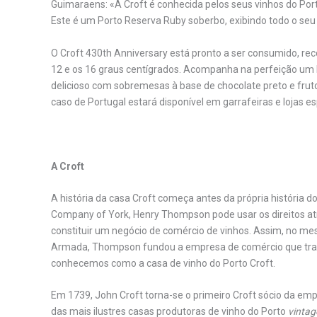
Guimaraens: «A Croft é conhecida pelos seus vinhos do Por
Este é um Porto Reserva Ruby soberbo, exibindo todo o seu ca
O Croft 430th Anniversary está pronto a ser consumido, re
12 e os 16 graus centígrados. Acompanha na perfeição um
delicioso com sobremesas à base de chocolate preto e fruto
caso de Portugal estará disponível em garrafeiras e lojas esp
A Croft
A história da casa Croft começa antes da própria história
Company of York, Henry Thompson pode usar os direitos atr
constituir um negócio de comércio de vinhos. Assim, no mes
Armada, Thompson fundou a empresa de comércio que tran
conhecemos como a casa de vinho do Porto Croft.
Em 1739, John Croft torna-se o primeiro Croft sócio da em
das mais ilustres casas produtoras de vinho do Porto
vintag