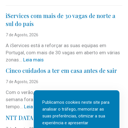
iServices com mais de 30 vagas de norte a
sul do país
7 de Agosto, 2026
A iServices está a reforçar as suas equipas em
Portugal, com mais de 30 vagas em aberto em várias
:
zonas…
Leia mais
i
Cinco cuidados a ter em casa antes de sair
S
e
7 de Agosto, 2026
r
Com o verão, chegam também as férias, os fins-de-
v
semana fora e os dias em que a casa fica mais
i
Publicamos cookies neste site para
:
tempo…
Leia mais
c
analisar o tráfego, memorizar as
C
suas preferências, otimizar a sua
e
NTT DATA Insurtech Global Outlook 2026
i
experiência e apresentar
s
n