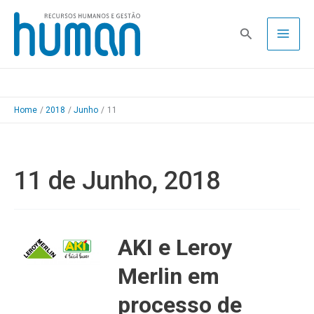
Skip
to
Pesquisa
content
Home
2018
Junho
11
11 de Junho, 2018
AKI e Leroy
Merlin em
processo de