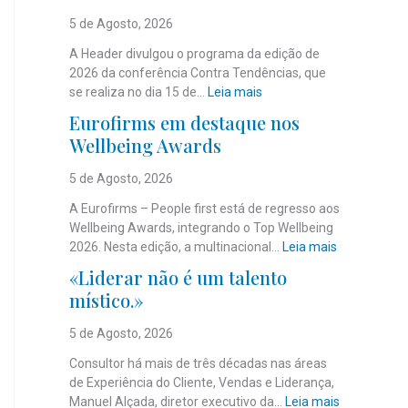
5 de Agosto, 2026
A Header divulgou o programa da edição de
2026 da conferência Contra Tendências, que
:
se realiza no dia 15 de…
Leia mais
J
Eurofirms em destaque nos
á
Wellbeing Awards
é
c
5 de Agosto, 2026
o
n
A Eurofirms – People first está de regresso aos
h
Wellbeing Awards, integrando o Top Wellbeing
e
:
2026. Nesta edição, a multinacional…
Leia mais
c
E
«Liderar não é um talento
i
u
místico.»
d
r
o
o
5 de Agosto, 2026
o
f
p
i
Consultor há mais de três décadas nas áreas
r
r
de Experiência do Cliente, Vendas e Liderança,
o
m
:
Manuel Alçada, diretor executivo da…
Leia mais