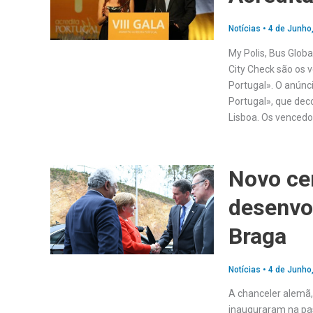
Notícias
•
4 de Junho
My Polis, Bus Globa
City Check são os 
Portugal». O anúnci
Portugal», que dec
Lisboa. Os vencedo
Novo cen
desenvo
Braga
Notícias
•
4 de Junho
A chanceler alemã,
inauguraram na pas