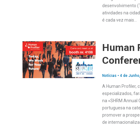
desenvolvimento (T
atividades na cida
é cada vez mais…
Human P
Confere
Notícias
•
4 de Junho
A Human Profiler, 
especializados, fa
na «SHRM Annual C
portuguesa na cate
promover a prospeç
de internacionaliz