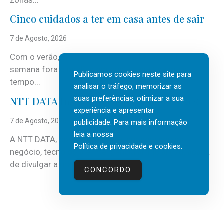
Cinco cuidados a ter em casa antes de sair
7 de Agosto, 2026
Com o verão, chegam também as férias, os fins-de-
semana fora e os dias em que a casa fica mais
Publicamos cookies neste site para
tempo...
analisar o tráfego, memorizar as
suas preferências, otimizar a sua
NTT DATA Insurtech Global Outlook 2026
experiência e apresentar
7 de Agosto, 2026
publicidade. Para mais informação
leia a nossa
A NTT DATA, consultora global em serviços de
Política de privacidade e cookies
.
negócio, tecnologia e inteligência artificial (IA), acaba
de divulgar a mais recente...
CONCORDO