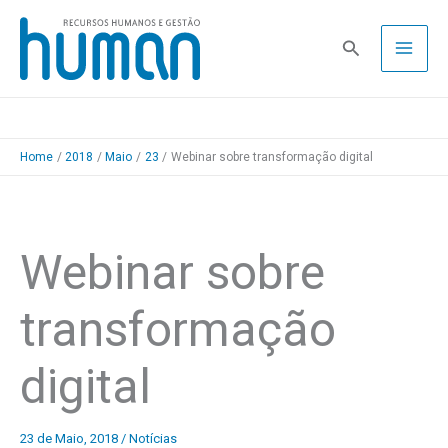
Skip
to
Pesquisa
content
Home
2018
Maio
23
Webinar sobre transformação digital
Webinar sobre
transformação
digital
23 de Maio, 2018
/
Notícias