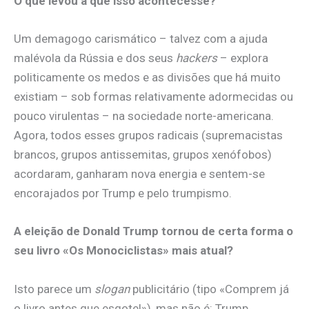
O que levou a que isso acontecesse?
Um demagogo carismático – talvez com a ajuda
malévola da Rússia e dos seus
hackers
– explora
politicamente os medos e as divisões que há muito
existiam – sob formas relativamente adormecidas ou
pouco virulentas – na sociedade norte-americana.
Agora, todos esses grupos radicais (supremacistas
brancos, grupos antissemitas, grupos xenófobos)
acordaram, ganharam nova energia e sentem-se
encorajados por Trump e pelo trumpismo.
A eleição de Donald Trump tornou de certa forma o
seu livro «Os Monociclistas» mais atual?
Isto parece um
slogan
publicitário (tipo «Comprem já
o livro antes que esgote!»), mas não é: Trump