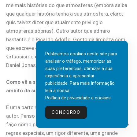
me mais histórias do que atmosferas (embora saiba
que qualquer história tenha a sua atmosfera, claro;
quis talvez dizer que atualmente privilegio
atmosferas sóbrias). Outro autor que admiro
bastante é o Ricardo Adolfo. Gosto da limpeza com
que escreve o João Tordo. Na poesia, gosto do
Publicamos cookies neste site para
virtuosismo e da originalidade (e força, e energia) do
analisar o tráfego, memorizar as
Daniel Jonas.
suas preferências, otimizar a sua
experiência e apresentar
Como vê a sua colaboração com Stacey Kent no
publicidade. Para mais informação
âmbito da sua produção literária?
leia a nossa
Política de privacidade e cookies
.
É uma parte natural da minha identidade enquanto
CONCORDO
autor. Penso que ser «letrista» complementa o que
faço como poeta e prosador. É um trabalho que exige
regras especiais, um rigor diferente, uma grande