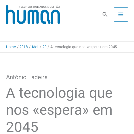
Skip
to
Pesquisa
content
Home
2018
Abril
29
A tecnologia que nos «espera» em 2045
António Ladeira
A tecnologia que
nos «espera» em
2045