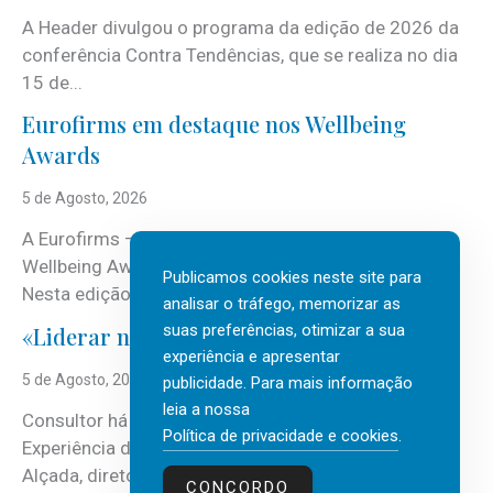
A Header divulgou o programa da edição de 2026 da
conferência Contra Tendências, que se realiza no dia
15 de...
Eurofirms em destaque nos Wellbeing
Awards
5 de Agosto, 2026
A Eurofirms – People first está de regresso aos
Wellbeing Awards, integrando o Top Wellbeing 2026.
Publicamos cookies neste site para
Nesta edição, a multinacional...
analisar o tráfego, memorizar as
suas preferências, otimizar a sua
«Liderar não é um talento místico.»
experiência e apresentar
5 de Agosto, 2026
publicidade. Para mais informação
leia a nossa
Consultor há mais de três décadas nas áreas de
Política de privacidade e cookies
.
Experiência do Cliente, Vendas e Liderança, Manuel
Alçada, diretor executivo da...
CONCORDO