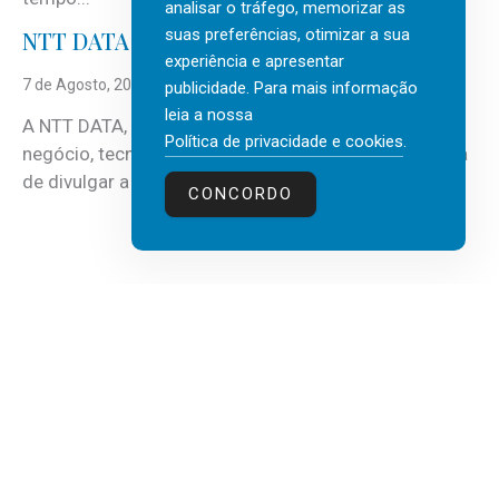
analisar o tráfego, memorizar as
suas preferências, otimizar a sua
NTT DATA Insurtech Global Outlook 2026
experiência e apresentar
7 de Agosto, 2026
publicidade. Para mais informação
leia a nossa
A NTT DATA, consultora global em serviços de
Política de privacidade e cookies
.
negócio, tecnologia e inteligência artificial (IA), acaba
de divulgar a mais recente...
CONCORDO