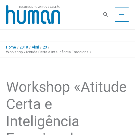
Skip
to
Pesquisa
content
Home
2018
Abril
23
Workshop «Atitude Certa e Inteligência Emocional»
Workshop «Atitude
Certa e
Inteligência