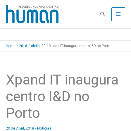
Skip
to
Pesquisa
content
Home
2018
Abril
20
Xpand IT inaugura centro I&D no Porto
Xpand IT inaugura
centro I&D no
Porto
20 de Abril, 2018
/
Notícias