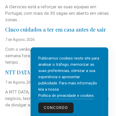
A iServices está a reforçar as suas equipas em
Portugal, com mais de 30 vagas em aberto em várias
zonas...
Cinco cuidados a ter em casa antes de sair
7 de Agosto, 2026
Com o verão, chegam também as férias, os fins-de-
semana fora e os dias em que a casa fica mais
Publicamos cookies neste site para
tempo...
analisar o tráfego, memorizar as
suas preferências, otimizar a sua
NTT DATA Insurtech Global Outlook 2026
experiência e apresentar
7 de Agosto, 2026
publicidade. Para mais informação
leia a nossa
A NTT DATA, consultora global em serviços de
Política de privacidade e cookies
.
negócio, tecnologia e inteligência artificial (IA), acaba
de divulgar a mais recente...
CONCORDO