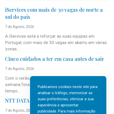
iServices com mais de 30 vagas de norte a
sul do país
7 de Agosto, 2026
A iServices está a reforçar as suas equipas em
Portugal, com mais de 30 vagas em aberto em várias
zonas...
Cinco cuidados a ter em casa antes de sair
7 de Agosto, 2026
Com o verão, chegam também as férias, os fins-de-
semana fora e os dias em que a casa fica mais
Publicamos cookies neste site para
tempo...
analisar o tráfego, memorizar as
suas preferências, otimizar a sua
NTT DATA Insurtech Global Outlook 2026
experiência e apresentar
7 de Agosto, 2026
publicidade. Para mais informação