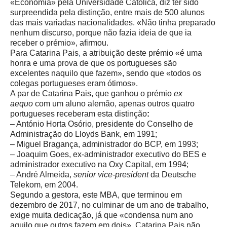
«Economia» pela Universidade Católica, diz ter sido
surpreendida pela distinção, entre mais de 500 alunos
das mais variadas nacionalidades. «Não tinha preparado
nenhum discurso, porque não fazia ideia de que ia
receber o prémio», afirmou.
Para Catarina Pais
,
a atribuição deste prémio «é uma
honra e uma
prova de que os portugueses são
excelentes naquilo que fazem», sendo que «t
odos os
colegas portugueses eram ótimos».
A par de Catarina Pais, que ganhou o prémio
ex
aequo
com um aluno alemão,
apenas outros quatro
portugueses receberam esta distinção
:
– António Horta Osório, presidente do Conselho de
Administração do Lloyds Bank, em 1991;
– Miguel Bragança, administrador do BCP, em 1993;
– Joaquim Goes, ex-administrador executivo do BES e
administrador executivo na Oxy Capital, em 1994;
– André Almeida,
senior vice-president
da Deutsche
Telekom, em 2004.
Segundo a gestora, este MBA, que terminou em
dezembro de 2017, no culminar de um ano de trabalho,
exige muita dedicação, já que «condensa num ano
aquilo que outros fazem em dois». Catarina Pais não