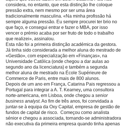
considera, no entanto, que esta distinção lhe coloque
pressão extra, nem mesmo por ser uma área
tradicionalmente masculina. «Na minha profissão há
sempre alguma pressão. Eu sempre procurei ter brio no
que faço, e consegui entrar e fazer o MBA, por isso
vencer o prémio acaba por ser fruto de todo o trabalho
que realizei», assinalou.
Esta não foi a primeira distinção académica da gestora.
Já tinha sido considerada a
melhor aluna do mestrado de
«Gestão», com especialização em «Finanças», na
Universidade Católica (onde chegou a dar aulas ao
segundo ano da licenciatura)
e também a segunda
melhor aluna de mestrado na
École Supérieure de
Commerce de Paris, entre mais de 800 alunos.
Depois de um ano em França, Catarina Pais regressou a
Portugal para integrar a A. T. Kearney
,
uma consultora
norte-americana, em Lisboa, onde chegou a
senior
business analyst
. Ao fim de
três anos, foi convidada a
juntar-se à equipa da Oxy Capital,
empresa de gestão de
fundos de capital de risco. Começou como analista
sénior e chegou a associada,
t
ornando-se administradora
não executiva da primeira empresa quando tinha apenas