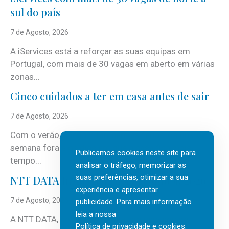
sul do país
7 de Agosto, 2026
A iServices está a reforçar as suas equipas em
Portugal, com mais de 30 vagas em aberto em várias
zonas...
Cinco cuidados a ter em casa antes de sair
7 de Agosto, 2026
Com o verão, chegam também as férias, os fins-de-
semana fora e os dias em que a casa fica mais
Publicamos cookies neste site para
tempo...
analisar o tráfego, memorizar as
suas preferências, otimizar a sua
NTT DATA Insurtech Global Outlook 2026
experiência e apresentar
7 de Agosto, 2026
publicidade. Para mais informação
leia a nossa
A NTT DATA, consultora global em serviços de
Política de privacidade e cookies
.