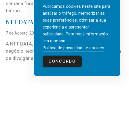
semana fora e os dias em que a casa fica mais
Publicamos cookies neste site para
tempo...
analisar o tráfego, memorizar as
suas preferências, otimizar a sua
NTT DATA Insurtech Global Outlook 2026
experiência e apresentar
7 de Agosto, 2026
publicidade. Para mais informação
leia a nossa
A NTT DATA, consultora global em serviços de
Política de privacidade e cookies
.
negócio, tecnologia e inteligência artificial (IA), acaba
de divulgar a mais recente...
CONCORDO