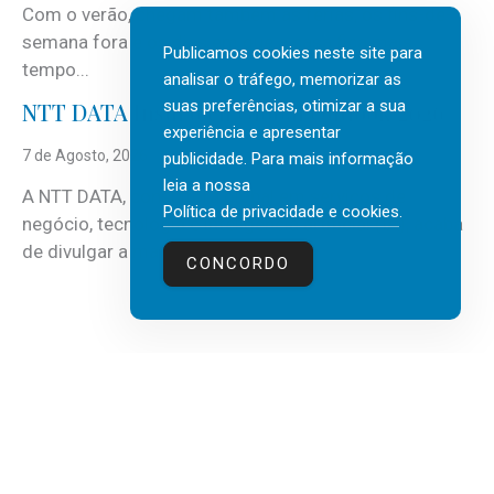
Com o verão, chegam também as férias, os fins-de-
semana fora e os dias em que a casa fica mais
Publicamos cookies neste site para
tempo...
analisar o tráfego, memorizar as
suas preferências, otimizar a sua
NTT DATA Insurtech Global Outlook 2026
experiência e apresentar
7 de Agosto, 2026
publicidade. Para mais informação
leia a nossa
A NTT DATA, consultora global em serviços de
Política de privacidade e cookies
.
negócio, tecnologia e inteligência artificial (IA), acaba
de divulgar a mais recente...
CONCORDO