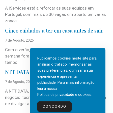
A iServices está a reforçar as suas equipas em
Portugal, com mais de 30 vagas em aberto em várias
zonas...
Cinco cuidados a ter em casa antes de sair
7 de Agosto, 2026
Com o verão, chegam também as férias, os fins-de-
semana fora e os dias em que a casa fica mais
Publicamos cookies neste site para
tempo...
analisar o tráfego, memorizar as
suas preferências, otimizar a sua
NTT DATA Insurtech Global Outlook 2026
experiência e apresentar
7 de Agosto, 2026
publicidade. Para mais informação
leia a nossa
A NTT DATA, consultora global em serviços de
Política de privacidade e cookies
.
negócio, tecnologia e inteligência artificial (IA), acaba
de divulgar a mais recente...
CONCORDO