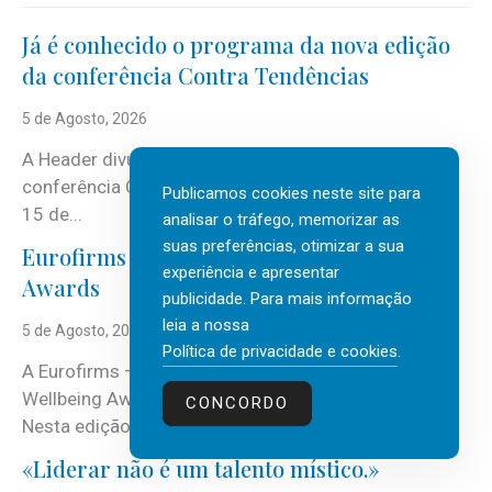
Já é conhecido o programa da nova edição
da conferência Contra Tendências
5 de Agosto, 2026
A Header divulgou o programa da edição de 2026 da
conferência Contra Tendências, que se realiza no dia
Publicamos cookies neste site para
15 de...
analisar o tráfego, memorizar as
suas preferências, otimizar a sua
Eurofirms em destaque nos Wellbeing
experiência e apresentar
Awards
publicidade. Para mais informação
leia a nossa
5 de Agosto, 2026
Política de privacidade e cookies
.
A Eurofirms – People first está de regresso aos
Wellbeing Awards, integrando o Top Wellbeing 2026.
CONCORDO
Nesta edição, a multinacional...
«Liderar não é um talento místico.»