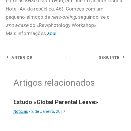
entre as 8H30 e as 11H00, em Lisboa (Júpiter Lisboa
Hotel, Av. da república, 46). Começa com um
pequeno-almoço de
networking
, seguindo-se o
showcase
do «Rawphøtology Workshop».
Mais informações
aqui
.
ANTERIOR
SEGUINTE
Artigos relacionados
Estudo «Global Parental Leave»
Notícias
•
2 de Janeiro, 2017