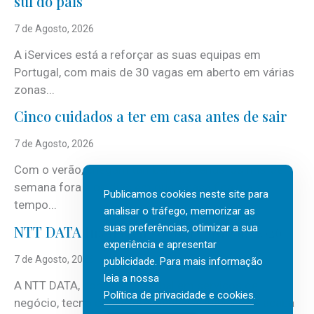
sul do país
7 de Agosto, 2026
A iServices está a reforçar as suas equipas em
Portugal, com mais de 30 vagas em aberto em várias
zonas...
Cinco cuidados a ter em casa antes de sair
7 de Agosto, 2026
Com o verão, chegam também as férias, os fins-de-
semana fora e os dias em que a casa fica mais
Publicamos cookies neste site para
tempo...
analisar o tráfego, memorizar as
suas preferências, otimizar a sua
NTT DATA Insurtech Global Outlook 2026
experiência e apresentar
7 de Agosto, 2026
publicidade. Para mais informação
leia a nossa
A NTT DATA, consultora global em serviços de
Política de privacidade e cookies
.
negócio, tecnologia e inteligência artificial (IA), acaba