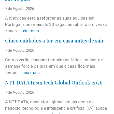
7 de Agosto, 2026
A iServices está a reforçar as suas equipas em
Portugal, com mais de 30 vagas em aberto em várias
:
zonas…
Leia mais
i
Cinco cuidados a ter em casa antes de sair
S
e
7 de Agosto, 2026
r
Com o verão, chegam também as férias, os fins-de-
v
semana fora e os dias em que a casa fica mais
i
:
tempo…
Leia mais
c
C
e
NTT DATA Insurtech Global Outlook 2026
i
s
n
7 de Agosto, 2026
c
c
o
A NTT DATA, consultora global em serviços de
o
m
negócio, tecnologia e inteligência artificial (IA), acaba
c
m