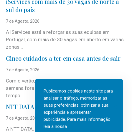
iServices com mais de 30 vagas de norte a
sul do país
7 de Agosto, 2026
A iServices está a reforçar as suas equipas em
Portugal, com mais de 30 vagas em aberto em várias
zonas...
Cinco cuidados a ter em casa antes de sair
7 de Agosto, 2026
Com o verão, chegam também as férias, os fins-de-
semana fora e os dias em que a casa fica mais
Publicamos cookies neste site para
tempo...
analisar o tráfego, memorizar as
suas preferências, otimizar a sua
NTT DATA Insurtech Global Outlook 2026
experiência e apresentar
7 de Agosto, 2026
publicidade. Para mais informação
leia a nossa
A NTT DATA, consultora global em serviços de