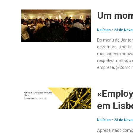
Um mome
Notícias
•
23 de Nove
Do menu do Jantar 
dezembro, a partir 
mensagens motivaci
respetivamente, a c
empresa, («Como nã
«Employ
em Lisb
Notícias
•
23 de Nove
Apresentado como u