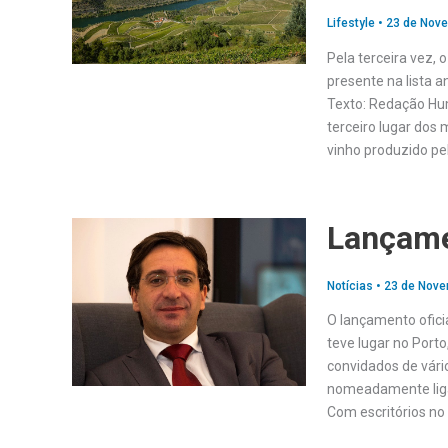
Lifestyle
•
23 de Nov
Pela terceira vez, 
presente na lista a
Texto: Redação Hum
terceiro lugar dos
vinho produzido pe
Lançame
Notícias
•
23 de Nove
O lançamento ofici
teve lugar no Port
convidados de vári
nomeadamente liga
Com escritórios no