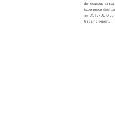
de recursos humano
Experience Bootcamp
no ISCTE-IUL. O ob
trabalho sejam…