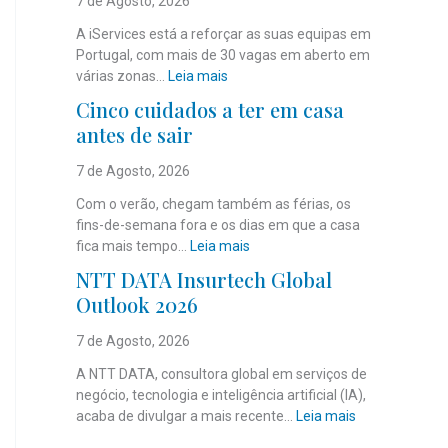
7 de Agosto, 2026
A iServices está a reforçar as suas equipas em
Portugal, com mais de 30 vagas em aberto em
:
várias zonas…
Leia mais
i
Cinco cuidados a ter em casa
S
antes de sair
e
r
7 de Agosto, 2026
v
i
Com o verão, chegam também as férias, os
c
fins-de-semana fora e os dias em que a casa
e
:
fica mais tempo…
Leia mais
s
C
NTT DATA Insurtech Global
c
i
Outlook 2026
o
n
m
c
7 de Agosto, 2026
m
o
a
c
A NTT DATA, consultora global em serviços de
i
u
negócio, tecnologia e inteligência artificial (IA),
s
i
:
acaba de divulgar a mais recente…
Leia mais
d
d
N