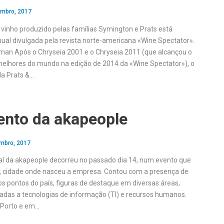
embro, 2017
o vinho produzido pelas famílias Symington e Prats está
nual divulgada pela revista norte-americana «Wine Spectator».
an Após o Chryseia 2001 e o Chryseia 2011 (que alcançou o
 melhores do mundo na edição de 2014 da «Wine Spectator»), o
la Prats &…
nto da akapeople
mbro, 2017
al da akapeople decorreu no passado dia 14, num evento que
o, cidade onde nasceu a empresa. Contou com a presença de
os pontos do país, figuras de destaque em diversas áreas,
das a tecnologias de informação (TI) e recursos humanos.
 Porto e em…