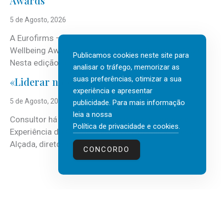
Awards
5 de Agosto, 2026
A Eurofirms – People first está de regresso aos
Wellbeing Awards, integrando o Top Wellbeing 2026.
Publicamos cookies neste site para
Nesta edição, a multinacional...
analisar o tráfego, memorizar as
suas preferências, otimizar a sua
«Liderar não é um talento místico.»
experiência e apresentar
5 de Agosto, 2026
publicidade. Para mais informação
leia a nossa
Consultor há mais de três décadas nas áreas de
Política de privacidade e cookies
.
Experiência do Cliente, Vendas e Liderança, Manuel
Alçada, diretor executivo da...
CONCORDO