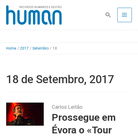
Skip
to
Pesquisa
content
Home
2017
Setembro
18
18 de Setembro, 2017
Carlos Leitão
Prossegue em
Évora o «Tour