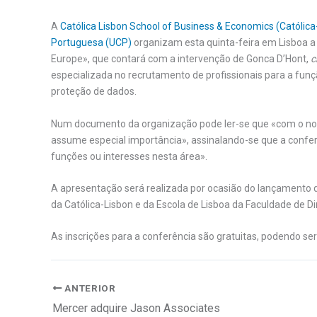
A
Católica Lisbon School of Business & Economics (Católic
Portuguesa (UCP)
organizam esta quinta-feira em Lisboa a 
Europe», que contará com a intervenção de Gonca D’Hont,
c
especializada no recrutamento de profissionais para a fun
proteção de dados.
Num documento da organização pode ler-se que «com o no
assume especial importância», assinalando-se que a confer
funções ou interesses nesta área».
A apresentação será realizada por ocasião do lançamento
da Católica-Lisbon e da Escola de Lisboa da Faculdade de Di
As inscrições para a conferência são gratuitas, podendo s
ANTERIOR
Mercer adquire Jason Associates