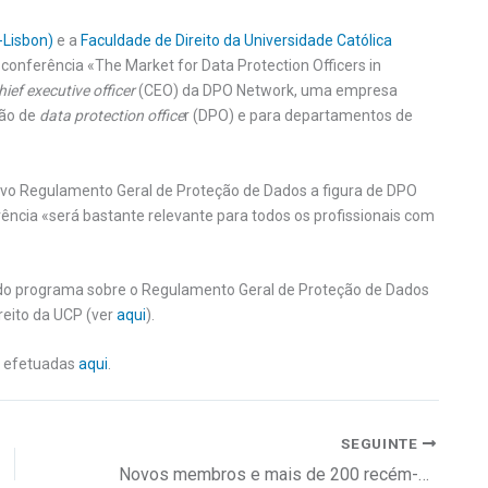
a-Lisbon)
e a
Faculdade de Direito da Universidade Católica
conferência «The Market for Data Protection Officers in
hief executive officer
(CEO) da DPO Network, uma empresa
ção de
data protection office
r (DPO) e para departamentos de
vo Regulamento Geral de Proteção de Dados a figura de DPO
ência «será bastante relevante para todos os profissionais com
 do programa sobre o Regulamento Geral de Proteção de Dados
reito da UCP (ver
aqui
).
er efetuadas
aqui
.
SEGUINTE
Novos membros e mais de 200 recém-graduados na KPMG Portugal