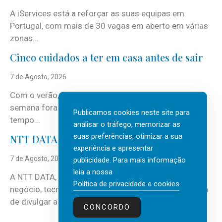
A iServices está a reforçar as suas equipas em
Portugal, com mais de 30 vagas em aberto em várias
zonas...
Cinco cuidados a ter em casa antes de sair
7 de Agosto, 2026
Com o verão, chegam também as férias, os fins-de-
semana fora e os dias em que a casa fica mais
Publicamos cookies neste site para
tempo...
analisar o tráfego, memorizar as
suas preferências, otimizar a sua
NTT DATA Insurtech Global Outlook 2026
experiência e apresentar
7 de Agosto, 2026
publicidade. Para mais informação
leia a nossa
A NTT DATA, consultora global em serviços de
Política de privacidade e cookies
.
negócio, tecnologia e inteligência artificial (IA), acaba
de divulgar a mais recente...
CONCORDO