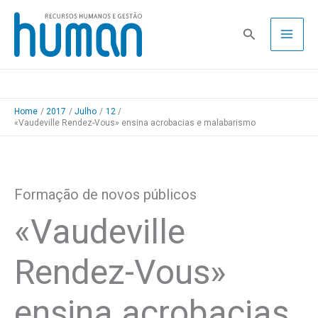
Skip
to
Pesquisa
content
Home
2017
Julho
12
«Vaudeville Rendez-Vous» ensina acrobacias e malabarismo
Formação de novos públicos
«Vaudeville
Rendez-Vous»
ensina acrobacias