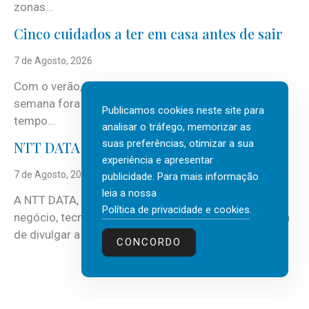
zonas...
Cinco cuidados a ter em casa antes de sair
7 de Agosto, 2026
Com o verão, chegam também as férias, os fins-de-
semana fora e os dias em que a casa fica mais
Publicamos cookies neste site para
tempo...
analisar o tráfego, memorizar as
suas preferências, otimizar a sua
NTT DATA Insurtech Global Outlook 2026
experiência e apresentar
7 de Agosto, 2026
publicidade. Para mais informação
leia a nossa
A NTT DATA, consultora global em serviços de
Política de privacidade e cookies
.
negócio, tecnologia e inteligência artificial (IA), acaba
de divulgar a mais recente...
CONCORDO