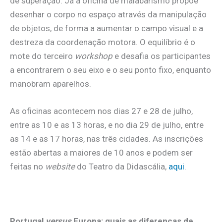
de superação. Já a oficina de malabarismo propõe
desenhar o corpo no espaço através da manipulação
de objetos, de forma a aumentar o campo visual e a
destreza da coordenação motora. O equilíbrio é o
mote do terceiro
workshop
e desafia os participantes
a encontrarem o seu eixo e o seu ponto fixo, enquanto
manobram aparelhos.
As oficinas acontecem nos dias 27 e 28 de julho,
entre as 10 e as 13 horas, e no dia 29 de julho, entre
as 14 e as 17 horas, nas três cidades. As inscrições
estão abertas a maiores de 10 anos e podem ser
feitas no
website
do Teatro da Didascália,
aqui
.
Portugal
versus
Europa: quais as diferenças de