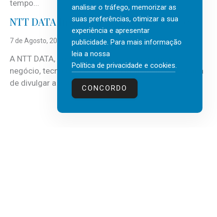
tempo...
analisar o tráfego, memorizar as
suas preferências, otimizar a sua
NTT DATA Insurtech Global Outlook 2026
experiência e apresentar
7 de Agosto, 2026
publicidade. Para mais informação
leia a nossa
A NTT DATA, consultora global em serviços de
Política de privacidade e cookies
.
negócio, tecnologia e inteligência artificial (IA), acaba
de divulgar a mais recente...
CONCORDO