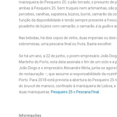
marisqueira do Pesqueiro 25: o pão torrado, o presunto de 
ambas à Pesqueiro 25. Sem truques nem artimanhas, são p
percebes, canilhas, sapateira, búzios, burrié, camarão da 
função da disponibilidade e tendo sempre presente a fresc
picadinho de búzios com camarão, o camarão
à la guillo
e a
Nas bebidas, há dois copos de vinho, duas imperiais ou dois 
sobremesas, uma pescaria final ou fruta. Basta escolher.
Se há um ano, a 22 de junho, o jovem empresário João Dio
Martinho do Porto, esta data assinala o fim de um ciclo e 
João Diogo e o empresário Alexandre Mota, junta-se agor
de restauração –, que assume a responsabilidade da cozin
Porto. Para 2018 está prevista a abertura do Pesqueiro 25 n
do
brunch
de marisco, confinado à marisqueira de Lisboa, e 
duas marisqueiras:
Pesqueiro 25
e
Pescaria Final
.
Informações