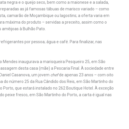
pata negra e o queijo seco, bem como a maionese e a salada,
reparadas as já famosas tábuas de marisco variado – como
costa, camarão de Moçambique ou lagostins; a oferta varia em
ura máxima do produto – servidas a preceito, assim como o
s amêijoas à Bulhão Pato.
refrigerantes por pessoa; água e café. Para finalizar, nas
go Mendes inaugurava a marisqueira Pesqueiro 25, em São
a passagem desta casa (mãe) a Pescaria Final. À sociedade entre
a Daniel Casanova, um jovem
chef
de apenas 23 anos – com oito
ha do número 25 da Rua Cândido dos Reis, em São Martinho do
o Porto, que estará instalado no 262 Boutique Hotel. À exceção
do peixe fresco, em São Martinho do Porto, a carta é igual nas