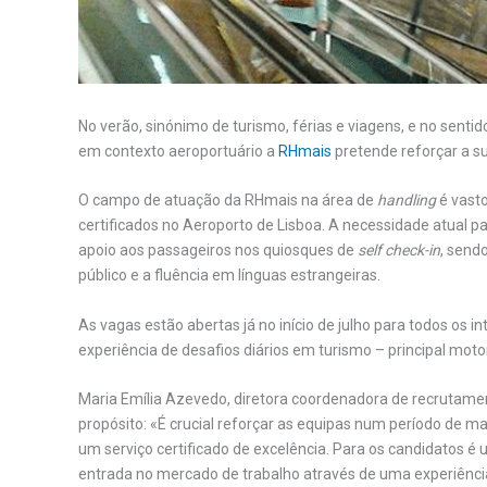
No verão, sinónimo de turismo, férias e viagens, e no sent
em contexto aeroportuário a
RHmais
pretende reforçar a s
O campo de atuação da RHmais na área de
handling
é vasto
certificados no Aeroporto de Lisboa. A necessidade atual p
apoio aos passageiros nos quiosques de
self check-in
, send
público e a fluência em línguas estrangeiras.
As vagas estão abertas já no início de julho para todos os 
experiência de desafios diários em turismo – principal mot
Maria Emília Azevedo, diretora coordenadora de recrutame
propósito: «É crucial reforçar as equipas num período de ma
um serviço certificado de excelência. Para os candidatos 
entrada no mercado de trabalho através de uma experiênci