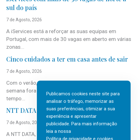
sul do país
7 de Agosto, 2026
A iServices está a reforçar as suas equipas em
Portugal, com mais de 30 vagas em aberto em várias
zonas...
Cinco cuidados a ter em casa antes de sair
7 de Agosto, 2026
Com o verão, chegam também as férias, os fins-de-
semana fora e os dias em que a casa fica mais
Publicamos cookies neste site para
tempo...
analisar o tráfego, memorizar as
suas preferências, otimizar a sua
NTT DATA Insurtech Global Outlook 2026
experiência e apresentar
7 de Agosto, 2026
publicidade. Para mais informação
leia a nossa
A NTT DATA, consultora global em serviços de
Política de privacidade e cookies
.