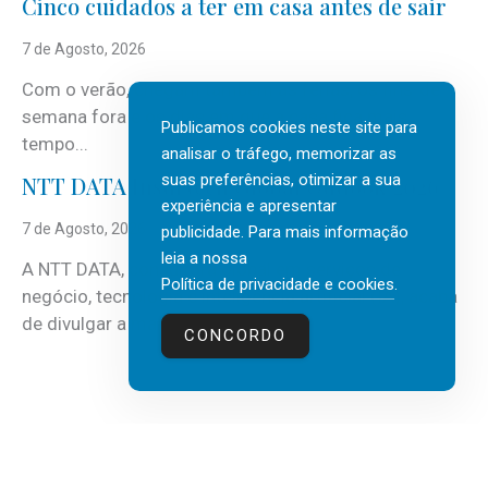
Cinco cuidados a ter em casa antes de sair
7 de Agosto, 2026
Com o verão, chegam também as férias, os fins-de-
semana fora e os dias em que a casa fica mais
Publicamos cookies neste site para
tempo...
analisar o tráfego, memorizar as
suas preferências, otimizar a sua
NTT DATA Insurtech Global Outlook 2026
experiência e apresentar
7 de Agosto, 2026
publicidade. Para mais informação
leia a nossa
A NTT DATA, consultora global em serviços de
Política de privacidade e cookies
.
negócio, tecnologia e inteligência artificial (IA), acaba
de divulgar a mais recente...
CONCORDO