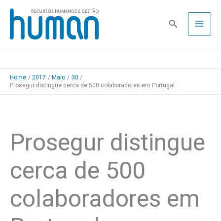
Skip
to
Pesquisa
content
Home
2017
Maio
30
Prosegur distingue cerca de 500 colaboradores em Portugal
Prosegur distingue
cerca de 500
colaboradores em