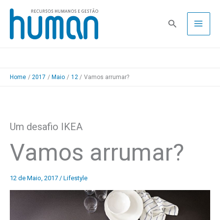
Skip
to
Pesquisa
content
Home
2017
Maio
12
Vamos arrumar?
Um desafio IKEA
Vamos arrumar?
12 de Maio, 2017
/
Lifestyle