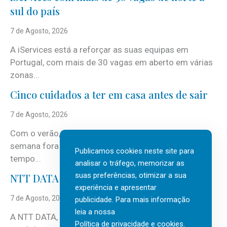
sul do país
7 de Agosto, 2026
A iServices está a reforçar as suas equipas em
Portugal, com mais de 30 vagas em aberto em várias
zonas...
Cinco cuidados a ter em casa antes de sair
7 de Agosto, 2026
Com o verão, chegam também as férias, os fins-de-
semana fora e os dias em que a casa fica mais
Publicamos cookies neste site para
tempo...
analisar o tráfego, memorizar as
suas preferências, otimizar a sua
NTT DATA Insurtech Global Outlook 2026
experiência e apresentar
7 de Agosto, 2026
publicidade. Para mais informação
leia a nossa
A NTT DATA, consultora global em serviços de
Política de privacidade e cookies
.