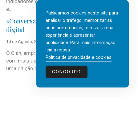
indicadores elevados de sinistralidade, absentismo
e...
Publicamos cookies neste site para
«Conversas do Clan» sobre transformação
analisar o tráfego, memorizar as
suas preferências, otimizar a sua
digital
experiência e apresentar
10 de Agosto, 2026
publicidade. Para mais informação
leia a nossa
O Clan, empresa portuguesa de recursos humanos
Política de privacidade e cookies
.
com mais de 30 anos de atividade, vai realizar mais
uma edição do...
CONCORDO