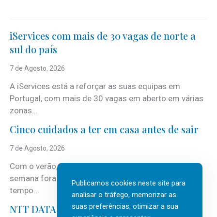
iServices com mais de 30 vagas de norte a
sul do país
7 de Agosto, 2026
A iServices está a reforçar as suas equipas em
Portugal, com mais de 30 vagas em aberto em várias
zonas...
Cinco cuidados a ter em casa antes de sair
7 de Agosto, 2026
Com o verão, chegam também as férias, os fins-de-
semana fora e os dias em que a casa fica mais
Publicamos cookies neste site para
tempo...
analisar o tráfego, memorizar as
suas preferências, otimizar a sua
NTT DATA Insurtech Global Outlook 2026