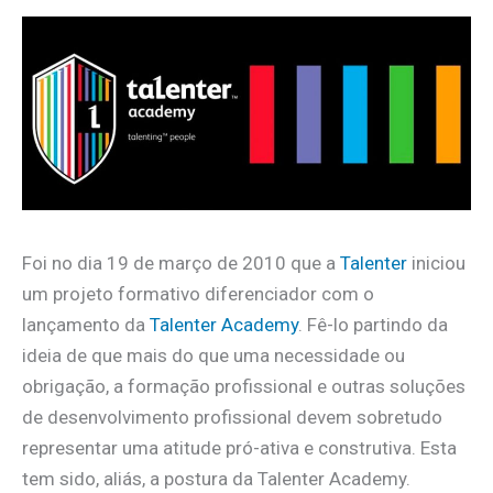
Foi no dia 19 de março de 2010 que a
Talenter
iniciou
um projeto formativo diferenciador com o
lançamento da
Talenter Academy
. Fê-lo partindo da
ideia de que mais do que uma necessidade ou
obrigação, a formação profissional e outras soluções
de desenvolvimento profissional devem sobretudo
representar uma atitude pró-ativa e construtiva. Esta
tem sido, aliás, a postura da Talenter Academy.