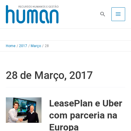
Skip
to
Pesquisa
content
Home
2017
Março
28
28 de Março, 2017
LeasePlan e Uber
com parceria na
Europa