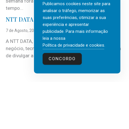
semana fora e os dias em que a casa fica mais
Publicamos cookies neste site para
tempo...
analisar o tráfego, memorizar as
suas preferências, otimizar a sua
NTT DATA Insurtech Global Outlook 2026
experiência e apresentar
7 de Agosto, 2026
publicidade. Para mais informação
leia a nossa
A NTT DATA, consultora global em serviços de
Política de privacidade e cookies
.
negócio, tecnologia e inteligência artificial (IA), acaba
de divulgar a mais recente...
CONCORDO