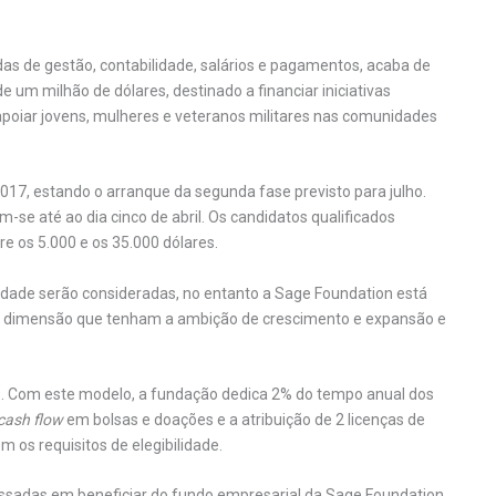
das de gestão, contabilidade, salários e pagamentos, acaba de
 um milhão de dólares, destinado a financiar iniciativas
apoiar jovens, mulheres e veteranos militares nas comunidades
 2017, estando o arranque da segunda fase previsto para julho.
-se até ao dia cinco de abril. Os candidatos qualificados
re os 5.000 e os 35.000 dólares.
lidade serão consideradas, no entanto a Sage Foundation está
 dimensão que tenham a ambição de crescimento e expansão e
. Com este modelo, a fundação dedica 2% do tempo anual dos
cash flow
em bolsas e doações e a atribuição de 2 licenças de
 os requisitos de elegibilidade.
essadas em beneficiar do fundo empresarial da Sage Foundation