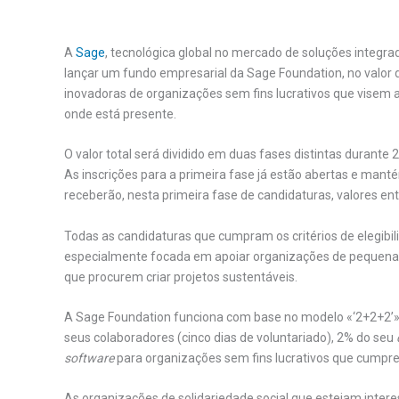
A
Sage
, tecnológica global no mercado de soluções integra
lançar um fundo empresarial da Sage Foundation, no valor de
inovadoras de organizações sem fins lucrativos que visem 
onde está presente.
O valor total será dividido em duas fases distintas durante
As inscrições para a primeira fase já estão abertas e mantém
receberão, nesta primeira fase de candidaturas, valores ent
Todas as candidaturas que cumpram os critérios de elegibi
especialmente focada em apoiar organizações de pequena
que procurem criar projetos sustentáveis.
A Sage Foundation funciona com base no modelo «‘2+2+2’»
seus colaboradores (cinco dias de voluntariado), 2% do seu
software
para organizações sem fins lucrativos que cumprem
As organizações de solidariedade social que estejam inter