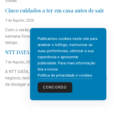
zonas...
Cinco cuidados a ter em casa antes de sair
7 de Agosto, 2026
Com o verão, chegam também as férias, os fins-de-
semana fora e os dias em que a casa fica mais
Publicamos cookies neste site para
tempo...
analisar o tráfego, memorizar as
suas preferências, otimizar a sua
NTT DATA Insurtech Global Outlook 2026
experiência e apresentar
7 de Agosto, 2026
publicidade. Para mais informação
leia a nossa
A NTT DATA, consultora global em serviços de
Política de privacidade e cookies
.
negócio, tecnologia e inteligência artificial (IA), acaba
de divulgar a mais recente...
CONCORDO