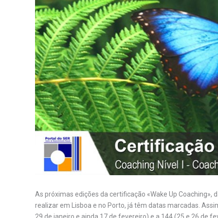
As próximas edições da certificação «Wake Up Coaching», 
realizar em Lisboa e no Porto, já têm datas marcadas. Assi
29 de janeiro e ainda 17 de fevereiro) e a 144 (25 e 26 de f