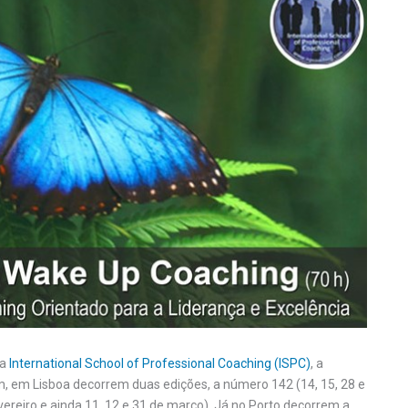
da
International School of Professional Coaching (ISPC)
, a
m, em Lisboa decorrem duas edições, a número 142 (14, 15, 28 e
evereiro e ainda 11, 12 e 31 de março). Já no Porto decorrem a